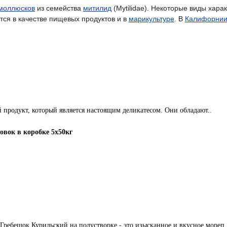
 моллюсков
из семейства
митилид
(Mytilidae). Некоторые виды хара
тся в качестве пищевых продуктов и в
марикультуре
. В
Калифорни
 продукт, который является настоящим деликатесом. Они обладают..
овок в коробке 5x50кг
Гребешок Курильский на полустворке - это изысканное и вкусное мореп.