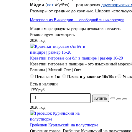
Ми́дии
(
лат.
Mytilus
) — род морских
двустворчатых
Размеры от средних до крупных
. Широко использую
Материал из Википедии — свободной энциклопедии
Мидии
морепродукты
устрицы
деликатес
свежесть.
Рекомендуем посмотреть
2026 год
Креветки тигровые с/м б/г в панцире | размер 16-20
Креветки тигровые в панцире – это изысканный морской
Розница | Мелкий Опт | Опт
Цена за :: 1кг
Пачек в упаковке 10x10кг
Упак
Есть в наличии
1350руб.
Купить
2026 год
Гребешок Курильский на полустворке
Описание товара: Гребешок Курильский на полустворке 