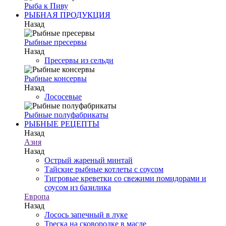
Рыба к Пиву
РЫБНАЯ ПРОДУКЦИЯ
Назад
Рыбные пресервы
Назад
Пресервы из сельди
Рыбные консервы
Назад
Лососевые
Рыбные полуфабрикаты
РЫБНЫЕ РЕЦЕПТЫ
Назад
Азия
Назад
Острый жареный минтай
Тайские рыбные котлеты с соусом
Тигровые креветки со свежими помидорами и
соусом из базилика
Европа
Назад
Лосось запечный в луке
Треска на сковородке в масле