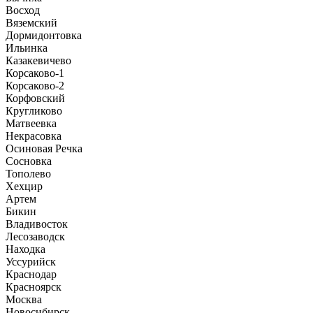
Восход
Вяземский
Дормидонтовка
Ильинка
Казакевичево
Корсаково-1
Корсаково-2
Корфовский
Кругликово
Матвеевка
Некрасовка
Осиновая Речка
Сосновка
Тополево
Хехцир
Артем
Бикин
Владивосток
Лесозаводск
Находка
Уссурийск
Краснодар
Красноярск
Москва
Новосибирск