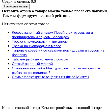
Средняя оценка: 0.0
Написать отзыв
Оставить отзыв о товаре можно только после его покупки.
Так мы формируем честный рейтинг.
Нет отзывов об этом товаре.
Лосось запечный с луком Порей с цитрусовыми и
грейпфрутовым соусом Голландез
Треска с помидорами и тимьяном
Треска на сковородке в масле
Тигровые креветки со свежими помидорами и соусом из
базилика
Тайские рыбные котлеты с соусом
Острый жареный минтай
Очень вкусная рыба Макрурус, как приготовить,чтобы
рыбка не развалилась?
Самые популярные рецепты из Филе Минтая
Кета | с головой 1 сорт
Кета потрошённая с головой 1 сорт