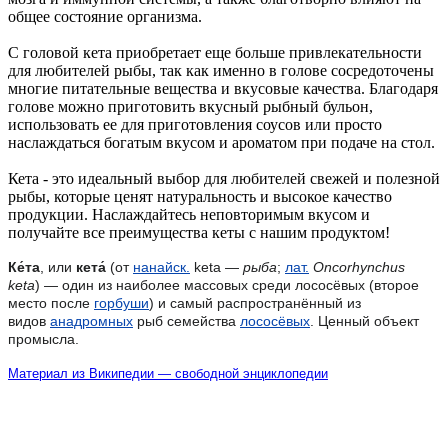
общее состояние организма.
С головой кета приобретает еще больше привлекательности
для любителей рыбы, так как именно в голове сосредоточены
многие питательные вещества и вкусовые качества. Благодаря
голове можно приготовить вкусный рыбный бульон,
использовать ее для приготовления соусов или просто
наслаждаться богатым вкусом и ароматом при подаче на стол.
Кета - это идеальный выбор для любителей свежей и полезной
рыбы, которые ценят натуральность и высокое качество
продукции. Наслаждайтесь неповторимым вкусом и
получайте все преимущества кеты с нашим продуктом!
Ке́та
, или
кета́
(от
нанайск.
keta —
рыба
;
лат.
Oncorhynchus
keta
) — один из наиболее массовых среди лососёвых (второе
место после
горбуши
) и самый распространённый из
видов
анадромных
рыб семейства
лососёвых
. Ценный объект
промысла.
Материал из Википедии — свободной энциклопедии