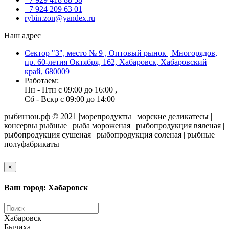
+7 924 209 63 01
rybin.zon@yandex.ru
Наш адрес
Сектор "З", место № 9 , Оптовый рынок | Многорядов,
пр. 60-летия Октября, 162, Хабаровск, Хабаровский
край, 680009
Работаем:
Пн - Птн с 09:00 до 16:00 ,
Сб - Вскр с 09:00 до 14:00
рыбинзон.рф © 2021 |морепродукты | морские деликатесы |
консервы рыбные | рыба мороженая | рыбопродукция вяленая |
рыбопродукция сушеная | рыбопродукция соленая | рыбные
полуфабрикаты
×
Ваш город: Хабаровск
Хабаровск
Бычиха