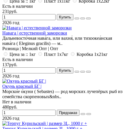
Цена за :: 1кг
Пласт 1x11кг
Коробка 1x22кг
Есть в наличии
231руб.
Купить
2026 год
Навага | естественной заморозки
Дальневосто́чная нава́га, или вахня́, или тихоокеа́нская
нава́га ( Eleginus gracilis) — м..
Розница | Мелкий Опт | Опт
Цена за :: 1кг
Пласт 1x7кг
Коробка 1x21кг
Есть в наличии
137руб.
Купить
2026 год
Окунь красный БГ |
Морски́е о́куни ( Sebastes) — род морских лучепёрых рыб из
семейства скорпеновых&nbs..
Нет в наличии
480руб.
Предзаказ
2026 год
Терпуг Курильский | размер 3L, 1000 г +