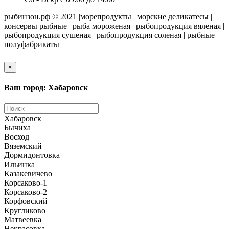
рыбинзон.рф © 2021 |морепродукты | морские деликатесы |
консервы рыбные | рыба мороженая | рыбопродукция вяленая |
рыбопродукция сушеная | рыбопродукция соленая | рыбные
полуфабрикаты
×
Ваш город: Хабаровск
Хабаровск
Бычиха
Восход
Вяземский
Дормидонтовка
Ильинка
Казакевичево
Корсаково-1
Корсаково-2
Корфовский
Кругликово
Матвеевка
Некрасовка