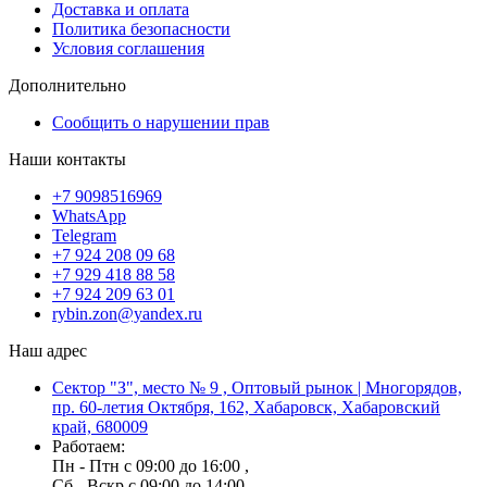
Доставка и оплата
Политика безопасности
Условия соглашения
Дополнительно
Сообщить о нарушении прав
Наши контакты
+7 9098516969
WhatsApp
Telegram
+7 924 208 09 68
+7 929 418 88 58
+7 924 209 63 01
rybin.zon@yandex.ru
Наш адрес
Сектор "З", место № 9 , Оптовый рынок | Многорядов,
пр. 60-летия Октября, 162, Хабаровск, Хабаровский
край, 680009
Работаем:
Пн - Птн с 09:00 до 16:00 ,
Сб - Вскр с 09:00 до 14:00