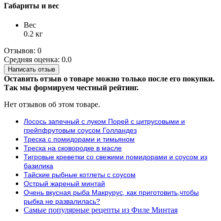
Габариты и вес
Вес
0.2 кг
Отзывов: 0
Средняя оценка: 0.0
Написать отзыв
Оставить отзыв о товаре можно только после его покупки.
Так мы формируем честный рейтинг.
Нет отзывов об этом товаре.
Лосось запечный с луком Порей с цитрусовыми и
грейпфрутовым соусом Голландез
Треска с помидорами и тимьяном
Треска на сковородке в масле
Тигровые креветки со свежими помидорами и соусом из
базилика
Тайские рыбные котлеты с соусом
Острый жареный минтай
Очень вкусная рыба Макрурус, как приготовить,чтобы
рыбка не развалилась?
Самые популярные рецепты из Филе Минтая