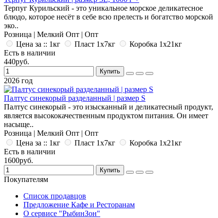
Терпуг Курильский - это уникальное морское деликатесное
блюдо, которое несёт в себе всю прелесть и богатство морской
эко..
Розница | Мелкий Опт | Опт
Цена за :: 1кг
Пласт 1x7кг
Коробка 1x21кг
Есть в наличии
440руб.
Купить
2026 год
Палтус синекорый разделанный | размер S
Палтус синекорый - это изысканный и деликатесный продукт,
является высококачественным продуктом питания. Он имеет
насыще..
Розница | Мелкий Опт | Опт
Цена за :: 1кг
Пласт 1x7кг
Коробка 1x21кг
Есть в наличии
1600руб.
Купить
Покупателям
Список продавцов
Предложение Кафе и Ресторанам
О сервисе "РыбинЗон"