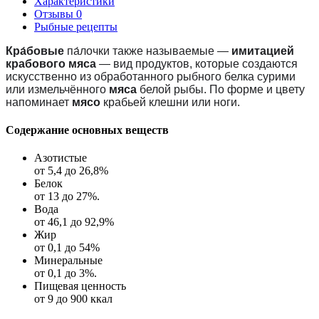
Характеристики
Отзывы
0
Рыбные рецепты
Кра́бовые
па́лочки также называемые
—
имитацией
крабового мяса
— вид продуктов, которые создаются
искусственно из обработанного рыбного белка сурими
или измельчённого
мяса
белой рыбы. По форме и цвету
напоминает
мясо
крабьей клешни или ноги.
Содержание основных веществ
Азотистые
от 5,4 до 26,8%
Белок
от 13 до 27%.
Вода
от 46,1 до 92,9%
Жир
от 0,1 до 54%
Минеральные
от 0,1 до 3%.
Пищевая ценность
от 9 до 900 ккал