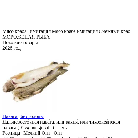
Мясо краба | имитация
Мясо краба имитация Снежный краб
МОРОЖЕНАЯ РЫБА
Похожие товары
2026 год
Навага | без головы
Дальневосто́чная нава́га, или вахня́, или тихоокеа́нская
нава́га ( Eleginus gracilis) — м..
Розница | Мелкий Опт | Опт