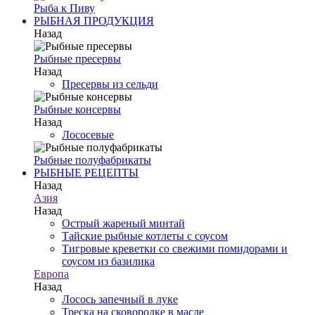
Рыба к Пиву
РЫБНАЯ ПРОДУКЦИЯ
Назад
Рыбные пресервы
Назад
Пресервы из сельди
Рыбные консервы
Назад
Лососевые
Рыбные полуфабрикаты
РЫБНЫЕ РЕЦЕПТЫ
Назад
Азия
Назад
Острый жареный минтай
Тайские рыбные котлеты с соусом
Тигровые креветки со свежими помидорами и
соусом из базилика
Европа
Назад
Лосось запечный в луке
Треска на сковородке в масле