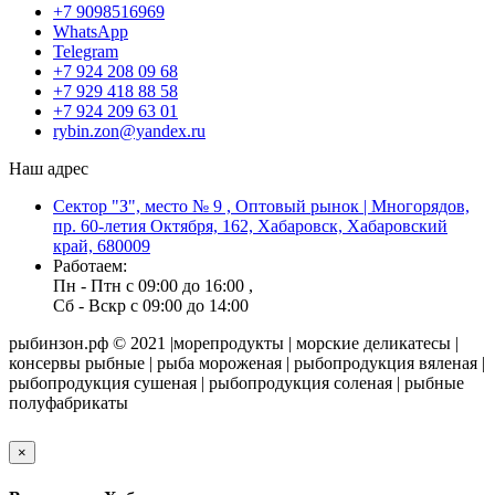
+7 9098516969
WhatsApp
Telegram
+7 924 208 09 68
+7 929 418 88 58
+7 924 209 63 01
rybin.zon@yandex.ru
Наш адрес
Сектор "З", место № 9 , Оптовый рынок | Многорядов,
пр. 60-летия Октября, 162, Хабаровск, Хабаровский
край, 680009
Работаем:
Пн - Птн с 09:00 до 16:00 ,
Сб - Вскр с 09:00 до 14:00
рыбинзон.рф © 2021 |морепродукты | морские деликатесы |
консервы рыбные | рыба мороженая | рыбопродукция вяленая |
рыбопродукция сушеная | рыбопродукция соленая | рыбные
полуфабрикаты
×