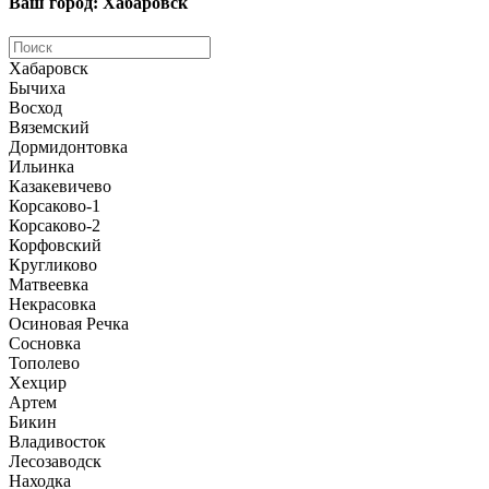
Ваш город: Хабаровск
Хабаровск
Бычиха
Восход
Вяземский
Дормидонтовка
Ильинка
Казакевичево
Корсаково-1
Корсаково-2
Корфовский
Кругликово
Матвеевка
Некрасовка
Осиновая Речка
Сосновка
Тополево
Хехцир
Артем
Бикин
Владивосток
Лесозаводск
Находка