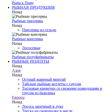
Рыба к Пиву
РЫБНАЯ ПРОДУКЦИЯ
Назад
Рыбные пресервы
Назад
Пресервы из сельди
Рыбные консервы
Назад
Лососевые
Рыбные полуфабрикаты
РЫБНЫЕ РЕЦЕПТЫ
Назад
Азия
Назад
Острый жареный минтай
Тайские рыбные котлеты с соусом
Тигровые креветки со свежими помидорами и
соусом из базилика
Европа
Назад
Лосось запечный в луке
Треска на сковородке в масле