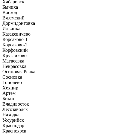
Хабаровск
Бычиха
Восход
Вяземский
Дормидонтовка
Ильинка
Казакевичево
Корсаково-1
Корсаково-2
Корфовский
Кругликово
Матвеевка
Некрасовка
Осиновая Речка
Сосновка
Тополево
Хехцир
Артем
Бикин
Владивосток
Лесозаводск
Находка
Уссурийск
Краснодар
Красноярск