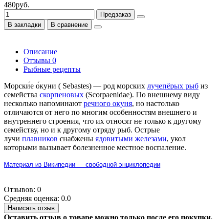
480руб.
Предзаказ
В закладки
В сравнение
Описание
Отзывы
0
Рыбные рецепты
Морски́е о́куни ( Sebastes) — род морских
лучепёрых рыб
из
семейства
скорпеновых
(Scorpaenidae). По внешнему виду
несколько напоминают
речного окуня
, но настолько
отличаются от него по многим особенностям внешнего и
внутреннего строения, что их относят не только к другому
семейству, но и к другому отряду рыб. Острые
лучи
плавников
снабжены
ядовитыми
железами
, укол
которыми вызывает болезненное местное воспаление.
Материал из Википедии — свободной энциклопедии
Отзывов: 0
Средняя оценка: 0.0
Написать отзыв
Оставить отзыв о товаре можно только после его покупки.