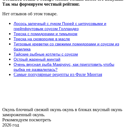
Так мы формируем честный рейтинг.
Нет отзывов об этом товаре.
Лосось запечный с луком Порей с цитрусовыми и
грейпфрутовым соусом Голландез
Треска с помидорами и тимьяном
Треска на сковородке в масле
Тигровые креветки со свежими помидорами и соусом из
базилика
Тайские рыбные котлеты с соусом
Острый жареный минтай
Очень вкусная рыба Макрурус, как приготовить,чтобы
рыбка не развалилась?
Самые популярные рецепты из Филе Минтая
Окунь блочный
свежий окунь
окунь в блоках
вкусный окунь
замороженный окунь.
Рекомендуем посмотреть
2026 год