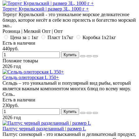
Терпуг Курильский | размер 3L, 1000 г +
Терпуг Курильский - это уникальное морское деликатесное
блюдо, которое несёт в себе всю прелесть и богатство морской
эко..
Розница | Мелкий Опт | Опт
Цена за :: 1кг
Пласт 1x7кг
Коробка 1x21кг
Есть в наличии
440руб.
Купить
Похожие товары
2026 год
Сельдь олюторская L 350+
Сельдь – это уникальный и популярный вид рыбы, который
является важным компонентом многих блюд по всему миру.
Сель..
Есть в наличии
230руб.
Купить
2026 год
Палтус черный разделанный | размер L
Палтус синекорый - это изысканный и деликатесный продукт,