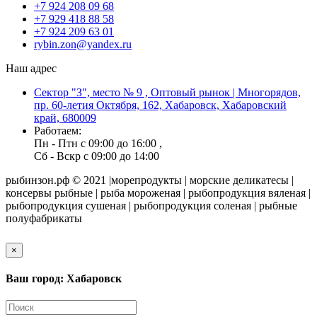
+7 924 208 09 68
+7 929 418 88 58
+7 924 209 63 01
rybin.zon@yandex.ru
Наш адрес
Сектор "З", место № 9 , Оптовый рынок | Многорядов,
пр. 60-летия Октября, 162, Хабаровск, Хабаровский
край, 680009
Работаем:
Пн - Птн с 09:00 до 16:00 ,
Сб - Вскр с 09:00 до 14:00
рыбинзон.рф © 2021 |морепродукты | морские деликатесы |
консервы рыбные | рыба мороженая | рыбопродукция вяленая |
рыбопродукция сушеная | рыбопродукция соленая | рыбные
полуфабрикаты
×
Ваш город: Хабаровск