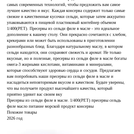
самых современных технологий, чтобы предложить вам самое
лучшее качество и вкус. Каждая консерва содержит только самые
свежие и качественные кусочки сельди, которые затем аккуратно
упаковываются в пищевой пластиковый контейнер объемом
1/400(PET). Пресервы из сельди филе в масле - это идеальное
дополнение к вашему столу. Они прекрасно сочетаются с хлебом,
крекерами или может быть использованы в приготовлении
разнообразных блюд. Благодаря натуральному маслу, в котором
сельди находится, они сохраняют свежесть и аромат. Не только
вкусные, но и полезные, пресервы из сельди филе в масле богаты
омега-3 жирными кислотами, витаминами и минералами,
которые способствуют здоровью сердца и сосудов. Предлагаем
вам попробовать наши пресервы из сельди филе в масле и
насладиться неповторимым вкусом и качеством. Будьте уверены,
что вы получаете продукт высочайшего качества, который
приятно удивит вас своим вку
Пресервы из сельди филе в масле. 1/400(PET)
пресервы
сельдь
филе
масло
питание
морской
продукт
консервы
Похожие товары
2026 год