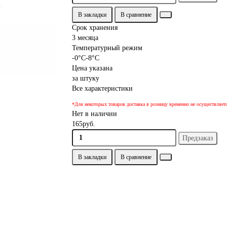
В закладки
В сравнение
Срок хранения
3 месяца
Температурный режим
-0°С-8°С
Цена указана
за штуку
Все характеристики
*Для некоторых товаров доставка в розницу временно не осуществляет
Нет в наличии
165руб.
Предзаказ
В закладки
В сравнение