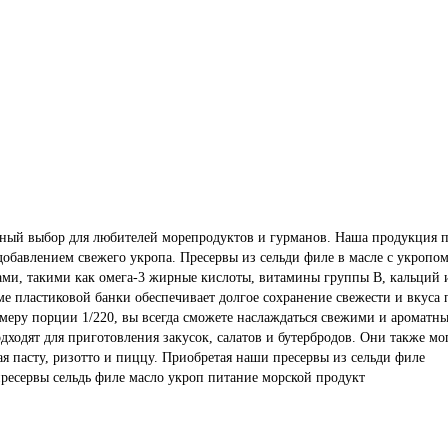
льный выбор для любителей морепродуктов и гурманов. Наша продукция п
 добавлением свежего укропа. Пресервы из сельди филе в масле с укроп
ами, такими как омега-3 жирные кислоты, витамины группы В, кальций и 
е пластиковой банки обеспечивает долгое сохранение свежести и вкуса п
азмеру порции 1/220, вы всегда сможете наслаждаться свежими и ароматн
дходят для приготовления закусок, салатов и бутербродов. Они также мо
я пасту, ризотто и пиццу. Приобретая наши пресервы из сельди филе
ресервы
сельдь
филе
масло
укроп
питание
морской продукт