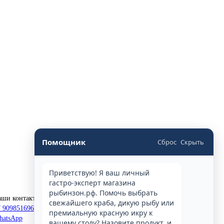
Помощник
Сброс
Скрыть
Приветствую! Я ваш личный
гастро-эксперт магазина
рыбинзон.рф. Помочь выбрать
аши контакты
свежайшего краба, дикую рыбу или
 9098516969
премиальную красную икру к
hatsApp
вашему столу? Назовите продукт, и