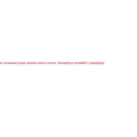
ся, возможна только мелким оптом и оптом. Пожалуйста уточняйте у менеджера!