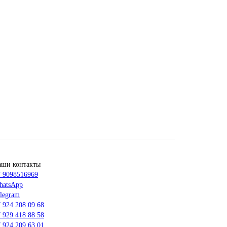
аши контакты
 9098516969
hatsApp
legram
 924 208 09 68
 929 418 88 58
 924 209 63 01