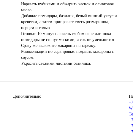
Нарезать кубиками и обжарить чеснок и оливковое
масло.
Добавьте помидоры, базилик, белый винный уксус и
креветки, а затем приправьте смесь розмарином,
перцем и солью.
Готовьте 10 минут на очень слабом огне или пока
помидоры не станут мягкими, а сок не уменьшится.
Сразу же выложите макароны на тарелку.
Рекомендации по сервировке: подавать макароны с
соусом.
Украсить свежими листьями базилика.
Дополнительно
Н
+7
W
Te
+7
+7
+7