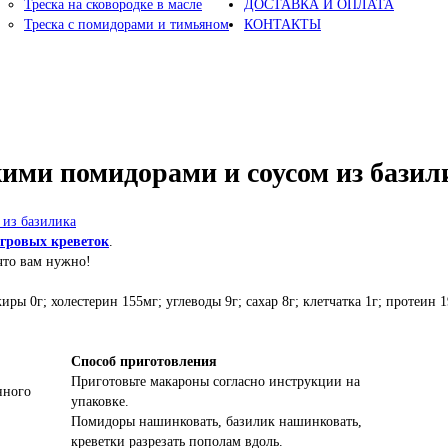
Треска на сковородке в масле
ДОСТАВКА И ОПЛАТА
Треска с помидорами и тимьяном
КОНТАКТЫ
жими помидорами и соусом из базил
гровых креветок
.
 что вам нужно!
иры 0г; холестерин 155мг; углеводы 9г; сахар 8г; клетчатка 1г; протеин 
Способ приготовления
Приготовьте макароны согласно инструкции на
нного
упаковке.
Помидоры нашинковать, базилик нашинковать,
креветки разрезать пополам вдоль.