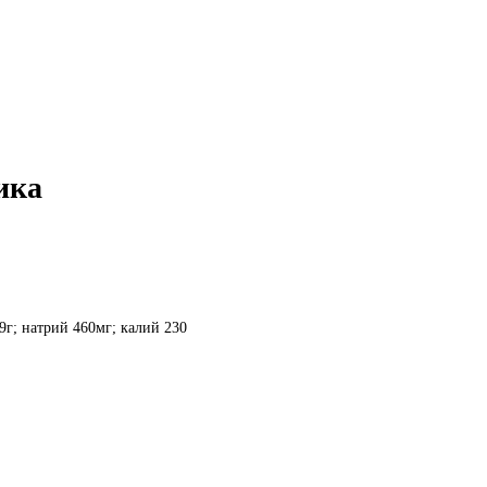
ика
19г; натрий 460мг; калий 230