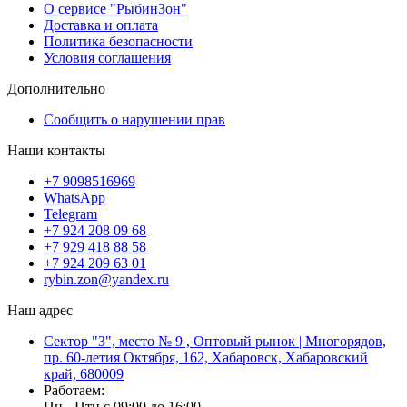
О сервисе "РыбинЗон"
Доставка и оплата
Политика безопасности
Условия соглашения
Дополнительно
Сообщить о нарушении прав
Наши контакты
+7 9098516969
WhatsApp
Telegram
+7 924 208 09 68
+7 929 418 88 58
+7 924 209 63 01
rybin.zon@yandex.ru
Наш адрес
Сектор "З", место № 9 , Оптовый рынок | Многорядов,
пр. 60-летия Октября, 162, Хабаровск, Хабаровский
край, 680009
Работаем:
Пн - Птн с 09:00 до 16:00 ,