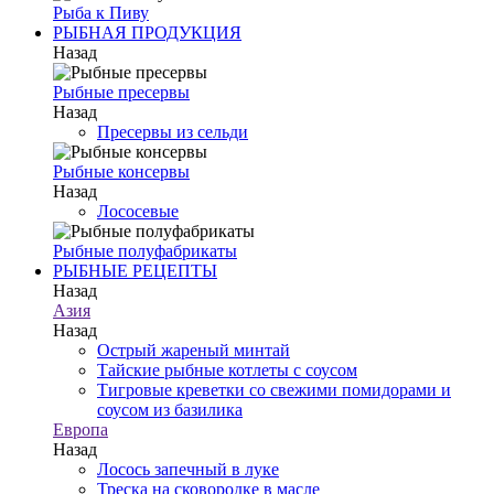
Рыба к Пиву
РЫБНАЯ ПРОДУКЦИЯ
Назад
Рыбные пресервы
Назад
Пресервы из сельди
Рыбные консервы
Назад
Лососевые
Рыбные полуфабрикаты
РЫБНЫЕ РЕЦЕПТЫ
Назад
Азия
Назад
Острый жареный минтай
Тайские рыбные котлеты с соусом
Тигровые креветки со свежими помидорами и
соусом из базилика
Европа
Назад
Лосось запечный в луке
Треска на сковородке в масле