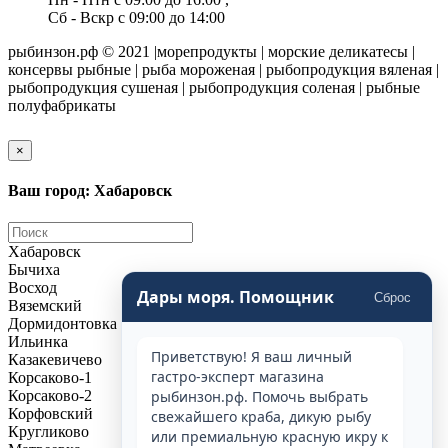
Сб - Вскр с 09:00 до 14:00
рыбинзон.рф © 2021 |морепродукты | морские деликатесы |
консервы рыбные | рыба мороженая | рыбопродукция вяленая |
рыбопродукция сушеная | рыбопродукция соленая | рыбные
полуфабрикаты
×
Ваш город: Хабаровск
Хабаровск
Бычиха
Восход
Дары моря. Помощник
Сброс
Вяземский
Дормидонтовка
Ильинка
Приветствую! Я ваш личный
Казакевичево
гастро-эксперт магазина
Корсаково-1
Корсаково-2
рыбинзон.рф. Помочь выбрать
Корфовский
свежайшего краба, дикую рыбу
Кругликово
или премиальную красную икру к