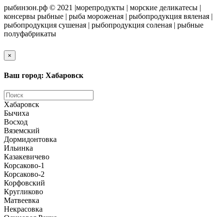
рыбинзон.рф © 2021 |морепродукты | морские деликатесы |
консервы рыбные | рыба мороженая | рыбопродукция вяленая |
рыбопродукция сушеная | рыбопродукция соленая | рыбные
полуфабрикаты
×
Ваш город: Хабаровск
Хабаровск
Бычиха
Восход
Вяземский
Дормидонтовка
Ильинка
Казакевичево
Корсаково-1
Корсаково-2
Корфовский
Кругликово
Матвеевка
Некрасовка