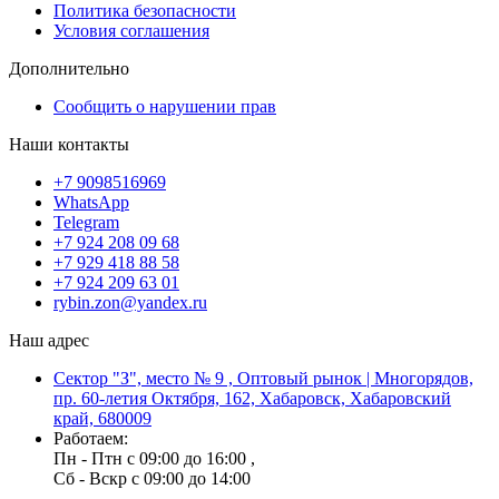
Политика безопасности
Условия соглашения
Дополнительно
Сообщить о нарушении прав
Наши контакты
+7 9098516969
WhatsApp
Telegram
+7 924 208 09 68
+7 929 418 88 58
+7 924 209 63 01
rybin.zon@yandex.ru
Наш адрес
Сектор "З", место № 9 , Оптовый рынок | Многорядов,
пр. 60-летия Октября, 162, Хабаровск, Хабаровский
край, 680009
Работаем:
Пн - Птн с 09:00 до 16:00 ,
Сб - Вскр с 09:00 до 14:00