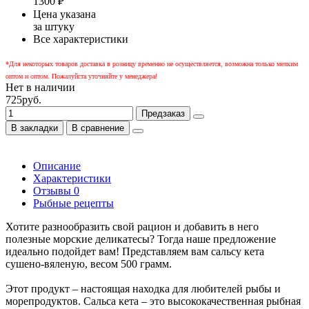
1300 ₽
Цена указана
за штуку
Все характеристики
*Для некоторых товаров доставка в розницу временно не осуществляется, возможна только мелким
оптом и оптом. Пожалуйста уточняйте у менеджера!
Нет в наличии
725руб.
Предзаказ
В закладки
В сравнение
Описание
Характеристики
Отзывы
0
Рыбные рецепты
Хотите разнообразить свой рацион и добавить в него
полезные морские деликатесы? Тогда наше предложение
идеально подойдет вам! Представляем вам сальсу кета
сушено-вяленую, весом 500 грамм.
Этот продукт – настоящая находка для любителей рыбы и
морепродуктов. Сальса кета – это высококачественная рыбная