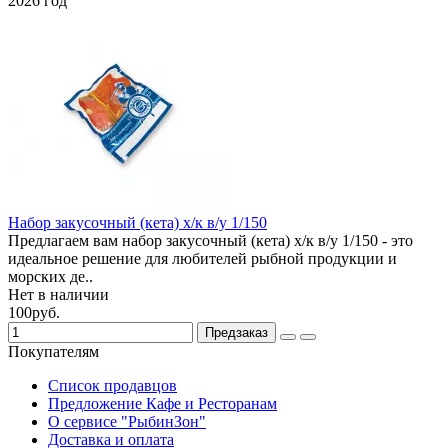
2026 год
Набор закусочный (кета) х/к в/у 1/150
Предлагаем вам набор закусочный (кета) х/к в/у 1/150 - это
идеальное решение для любителей рыбной продукции и
морских де..
Нет в наличии
100руб.
Предзаказ
Покупателям
Список продавцов
Предложение Кафе и Ресторанам
О сервисе "РыбинЗон"
Доставка и оплата