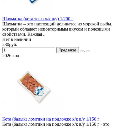
Шахматка (кета теша х/к в/у) 1/200 г
Шахматка – это настоящий деликатес из морской рыбы,
который обладает неповторимым вкусом и полезными
свойствами. Каждая ..
Нет в наличии
230руб.
Предзаказ
2026 год
Кета (балык) ломтики на подложке х/к в/у 1/150 г
Кета (балык) ломтики на подложке х/к в/у 1/150 г - это