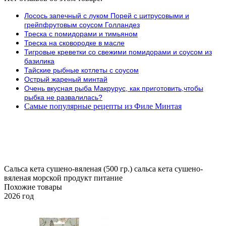
Лосось запечный с луком Порей с цитрусовыми и
грейпфрутовым соусом Голландез
Треска с помидорами и тимьяном
Треска на сковородке в масле
Тигровые креветки со свежими помидорами и соусом из
базилика
Тайские рыбные котлеты с соусом
Острый жареный минтай
Очень вкусная рыба Макрурус, как приготовить,чтобы
рыбка не развалилась?
Самые популярные рецепты из Филе Минтая
Сальса кета сушено-вяленая (500 гр.)
сальса
кета
сушено-
вяленая
морской продукт
питание
Похожие товары
2026 год