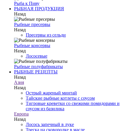
Рыба к Пиву
РЫБНАЯ ПРОДУКЦИЯ
Назад
Рыбные пресервы
Назад
Пресервы из сельди
Рыбные консервы
Назад
Лососевые
Рыбные полуфабрикаты
РЫБНЫЕ РЕЦЕПТЫ
Назад
Азия
Назад
Острый жареный минтай
Тайские рыбные котлеты с соусом
Тигровые креветки со свежими помидорами и
соусом из базилика
Европа
Назад
Лосось запечный в луке
Треска на сковородке в масле