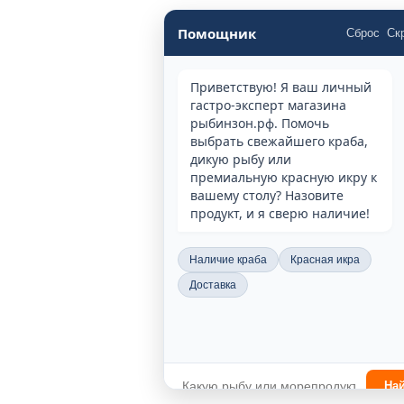
Помощник
Сброс
Ск
Приветствую! Я ваш личный
гастро-эксперт магазина
рыбинзон.рф. Помочь
выбрать свежайшего краба,
дикую рыбу или
премиальную красную икру к
вашему столу? Назовите
продукт, и я сверю наличие!
Наличие краба
Красная икра
Доставка
На