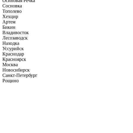
Осиновая Речка
Сосновка
Тополево
Хехцир
Артем
Бикин
Владивосток
Лесозаводск
Находка
Уссурийск
Краснодар
Красноярск
Москва
Новосибирск
Санкт-Петербург
Рощино