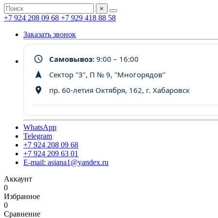
×
+7 924 208 09 68
+7 929 418 88 58
Заказать звонок
Самовывоз:
9:00 – 16:00
Сектор "З", П № 9, "Многорядов"
пр. 60-летия Октября, 162, г. Хабаровск
WhatsApp
Telegram
+7 924 208 09 68
+7 924 209 63 01
E-mail: asiana1@yandex.ru
Аккаунт
0
Избранное
0
Сравнение